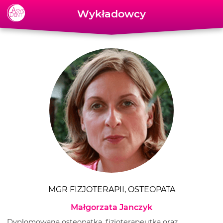
Skip to content
Wykładowcy
MGR FIZJOTERAPII, OSTEOPATA
Małgorzata Janczyk
Dyplomowana osteopatka, fizjoterapeutka oraz