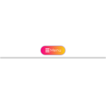
Menu
Program konferencji
Wykładowcy
Asysdent
Hotele
IX Konferencja Asystentek i Higienistek