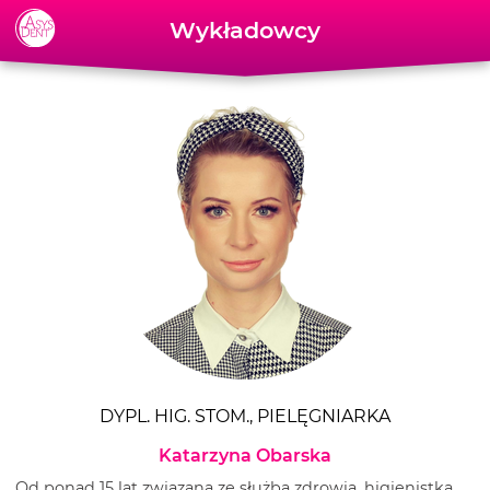
Skip to content
Wykładowcy
DYPL. HIG. STOM., PIELĘGNIARKA
Katarzyna Obarska
Od ponad 15 lat związana ze służbą zdrowia, higienistka