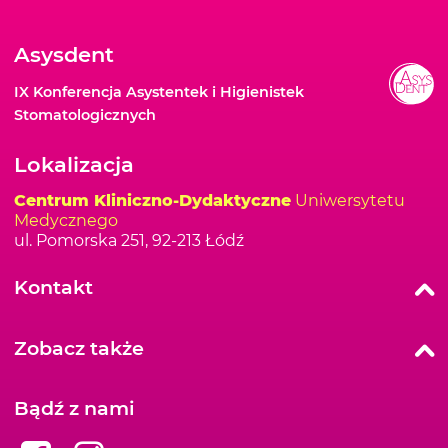
Asysdent
IX Konferencja Asystentek i Higienistek
Stomatologicznych
Lokalizacja
Centrum Kliniczno-Dydaktyczne
Uniwersytetu
Medycznego
ul. Pomorska 251, 92-213 Łódź
Kontakt
Dżesika Avetisyan
Zobacz także
Administracja i organizacja
Dostępność (pn-pt): 10:00-15:00
Cookies
asysdent@dentonet.pl | +48 603 999 700
Bądź z nami
Polityka prywatności
Adam Olborski
FAQ