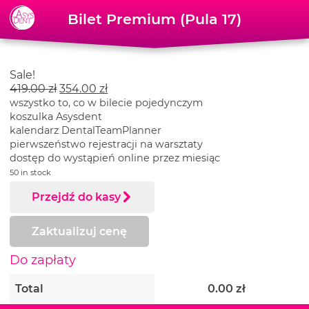
Skip to content
Bilet Premium (Pula 17)
Sale!
419.00
zł
354.00
zł
wszystko to, co w bilecie pojedynczym
koszulka Asysdent
kalendarz DentalTeamPlanner
pierwszeństwo rejestracji na warsztaty
dostęp do wystąpień online przez miesiąc
50 in stock
Przejdź do kasy
Zaktualizuj cenę
Do zapłaty
Total
0.00
zł