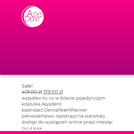
Skip to content
Sale!
419.00
zł
319.00
zł
wszystko to, co w bilecie pojedynczym
koszulka Asysdent
kalendarz DentalTeamPlanner
pierwszeństwo rejestracji na warsztaty
dostęp do wystąpień online przez miesiąc
Out of stock