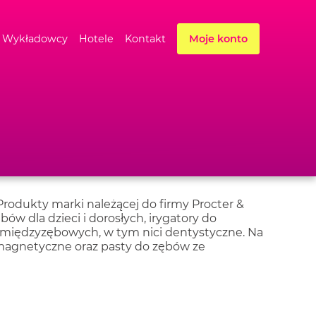
Wykładowcy
Hotele
Kontakt
Moje konto
Produkty marki należącej do firmy Procter &
w dla dzieci i dorosłych, irygatory do
i międzyzębowych, w tym nici dentystyczne. Na
 magnetyczne oraz pasty do zębów ze