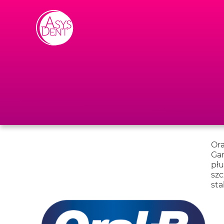
Skip to content
Ora
Gam
płu
szc
sta