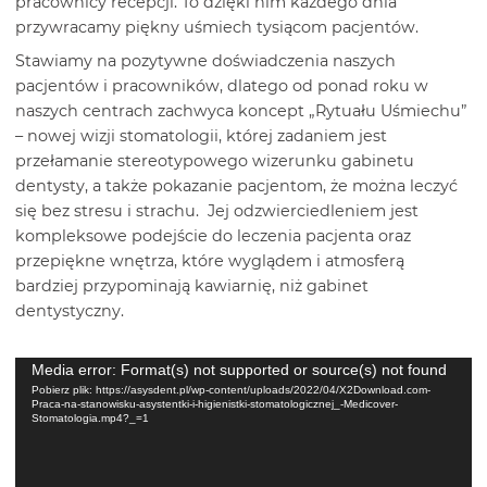
pracownicy recepcji. To dzięki nim każdego dnia
przywracamy piękny uśmiech tysiącom pacjentów.
Stawiamy na pozytywne doświadczenia naszych
pacjentów i pracowników, dlatego od ponad roku w
naszych centrach zachwyca koncept „Rytuału Uśmiechu”
– nowej wizji stomatologii, której zadaniem jest
przełamanie stereotypowego wizerunku gabinetu
dentysty, a także pokazanie pacjentom, że można leczyć
się bez stresu i strachu. Jej odzwierciedleniem jest
kompleksowe podejście do leczenia pacjenta oraz
przepiękne wnętrza, które wyglądem i atmosferą
bardziej przypominają kawiarnię, niż gabinet
dentystyczny.
Odtwarzacz
Media error: Format(s) not supported or source(s) not found
video
Pobierz plik: https://asysdent.pl/wp-content/uploads/2022/04/X2Download.com-
Praca-na-stanowisku-asystentki-i-higienistki-stomatologicznej_-Medicover-
Stomatologia.mp4?_=1